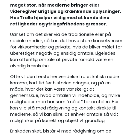
meget stor, når medierne bringer eller
videregiver urigtige og krænkende oplysninger.
Hos Trolle hjælper vi dig med at kende dine
rettigheder og ytringsfrihedens grænser.
Uanset om det sker via de traditionelle eller på
sociale medier, så kan det have store konsekvenser
for virksomheder og private, hvis de bliver målet for
uberettiget negativ og ensidig omtale. Ligeledes
kan offentlig omtale af private forhold være en
alvorlig krænkelse.
Ofte vil den første henvendelse fra et kritisk medie
komme, kort tid før historien bringes, og på en
måde, hvor det kan være vanskeligt at
gennemskue, hvad omtalen vil indeholde, og hvilke
muligheder man har som ”målet” for omtalen. Her
kan vi bistå med rådgivning og kontakt direkte til
medierne, så vi kan sikre, at enhver omtale så vidt
muligt sker på korrekt og objektivt grundlag.
Er skaden sket, bistår vi med rådgivning om de