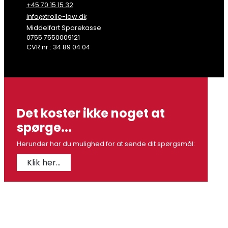
+45 70 15 15 32
info@trolle-law.dk
Middelfart Sparekasse
0755 7550009121
CVR nr.: 34 89 04 04
Det koster ikke noget at
spørge...
Herunder har du mulighed for at sende dit spørgsmål:
Klik her...