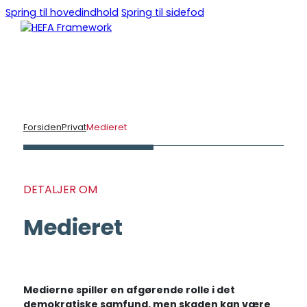
Spring til hovedindhold
Spring til sidefod
DA
EN
Forsiden
Privat
Medieret
DETALJER OM
Medieret
Medierne spiller en afgørende rolle i det
demokratiske samfund, men skaden kan være